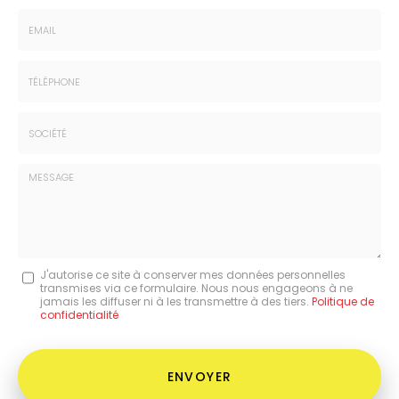
Nom
-
Prénom
Email
:
:
*
*
Tél.
:
*
Société
:
Message
J'autorise ce site à conserver mes données personnelles
transmises via ce formulaire. Nous nous engageons à ne
:
jamais les diffuser ni à les transmettre à des tiers.
Politique de
confidentialité
*
Acceptation
RGPD
ENVOYER
*