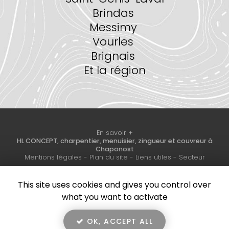
Brindas
Messimy
Vourles
Brignais
Et la région
En savoir +
HL CONCEPT, charpentier, menuisier, zingueur et couvreur à
Chaponost
HL Concept
Mentions légales
-
Plan du site
-
Liens utiles
-
Secteur
This site uses cookies and gives you control over
Création et référencement de site Internet
Fermer
what you want to activate
Demande de Devis
Notre savoir-faire : Charpentier, menuisier, zingueur et
couvreur à Chaponost
OK, ACCEPT ALL
Couverture en Aerodek (polytuile) à Saint Cyr au Mont d'Or