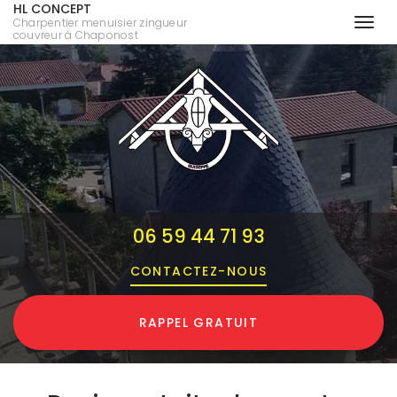
HL CONCEPT
Charpentier menuisier zingueur
Togg
couvreur à Chaponost
navi
Aller
au
contenu
principal
06 59 44 71 93
CONTACTEZ-
NOUS
RAPPEL GRATUIT