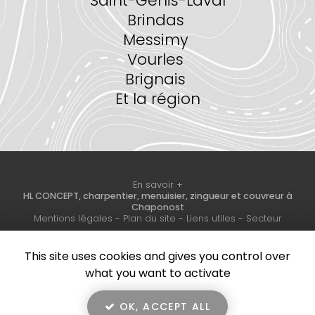
Saint-Genis-Laval
Brindas
Messimy
Vourles
Brignais
Et la région
En savoir +
HL CONCEPT, charpentier, menuisier, zingueur et couvreur à
Chaponost
HL Concept
Mentions légales
-
Plan du site
-
Liens utiles
-
Secteur
This site uses cookies and gives you control over
Création et référencement de site Internet
Fermer
what you want to activate
Demande de Devis
Notre savoir-faire : Charpentier, menuisier, zingueur et
couvreur à Chaponost
OK, ACCEPT ALL
Habillage de tete de mur