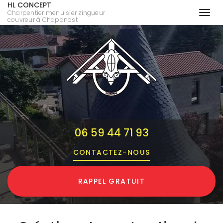
HL CONCEPT
Charpentier menuisier zingueur
Togg
couvreur à Chaponost
navi
Aller
au
contenu
principal
06 59 44 71 93
CONTACTEZ-
NOUS
RAPPEL GRATUIT