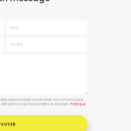
Email
:
*
Société
:
nées personnelles transmises via ce formulaire.
ffuser ni à les transmettre à des tiers.
Politique
NVOYER