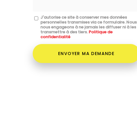
Message
J'autorise ce site à conserver mes données
personnelles transmises via ce formulaire. Nous
:
nous engageons à ne jamais les diffuser ni à les
transmettre à des tiers.
Politique de
*
confidentialité
Acceptation
RGPD
ENVOYER MA DEMANDE
*