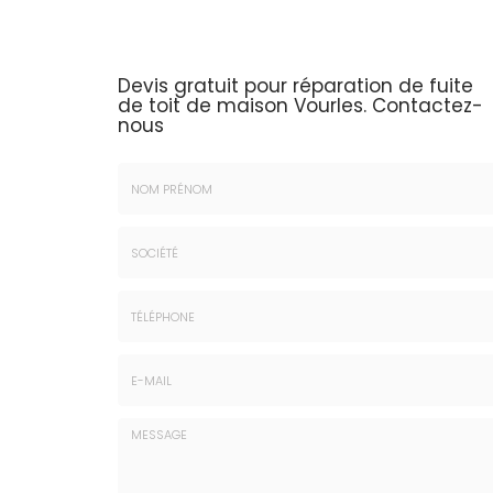
Devis gratuit pour réparation de fuite
de toit de maison Vourles.
Contactez-
nous
Nom
&
Prénom
Société
*
:
Téléphone
E-
mail
*