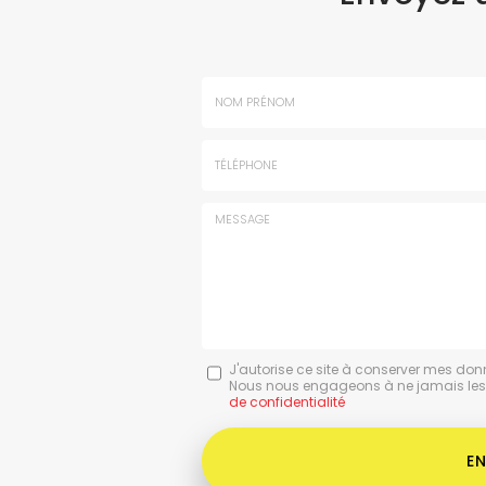
Nom
-
Prénom
Tél.
:
:
*
*
Message
J'autorise ce site à conserver mes don
Nous nous engageons à ne jamais les di
:
de confidentialité
*
Acceptation
RGPD
E