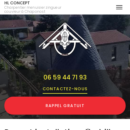
HL CONCEPT
Charpentier menuisier zingueur
Togg
couvreur à Chaponost
navi
Aller
au
contenu
principal
06 59 44 71 93
CONTACTEZ-
NOUS
RAPPEL GRATUIT