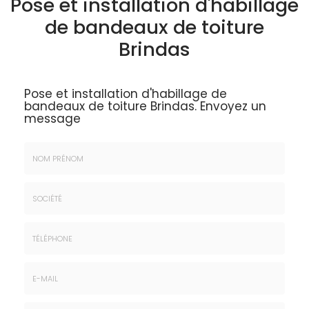
Pose et installation d'habillage
de bandeaux de toiture
Brindas
Pose et installation d'habillage de
bandeaux de toiture Brindas.
Envoyez un
message
Nom
&
Prénom
Société
*
:
Téléphone
E-