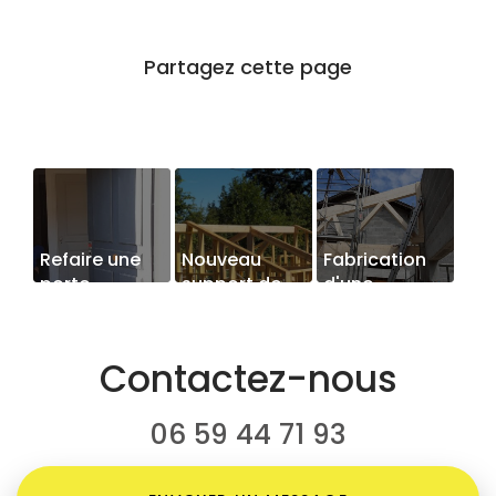
Refaire une
Nouveau
Fabrication
porte
support de
d'une
identique
communication
charpente
web
Contactez-nous
06 59 44 71 93